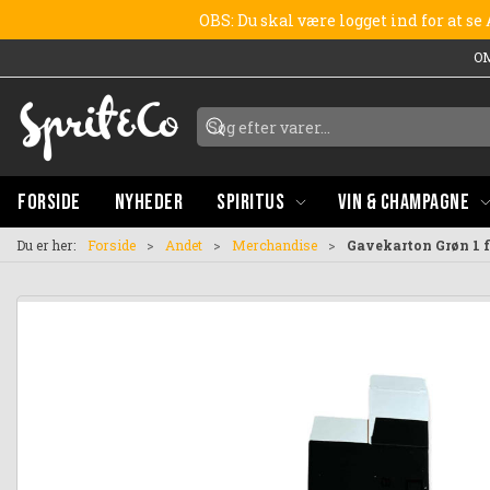
OBS: Du skal være logget ind for at s
O
FORSIDE
NYHEDER
SPIRITUS
VIN & CHAMPAGNE
Du er her:
Forside
Andet
Merchandise
Gavekarton Grøn 1 f