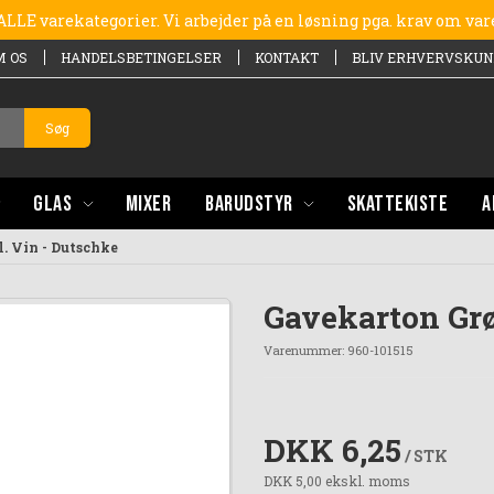
e ALLE varekategorier. Vi arbejder på en løsning pga. krav om va
M OS
HANDELSBETINGELSER
KONTAKT
BLIV ERHVERVSKUN
Søg
GLAS
MIXER
BARUDSTYR
SKATTEKISTE
A
l. Vin - Dutschke
Gavekarton Grøn
Varenummer:
960-101515
DKK 6,25
/ STK
DKK 5,00 ekskl. moms