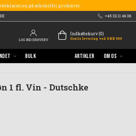
redeklaration på alkoholfri produkter.
DE
+45 32 11 46 38
Indkøbskurv (0)
Gratis levering ved DKK 500
LOG IND ERHVERV
NDET
BULK
ARTIKLER
OM OS
 1 fl. Vin - Dutschke