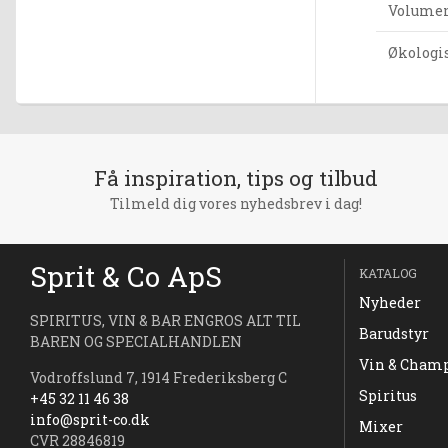
Volumen 
Økologi
Få inspiration, tips og tilbud
Tilmeld dig vores nyhedsbrev i dag!
Sprit & Co ApS
KATALOG
Nyheder
SPIRITUS, VIN & BAR ENGROS ALT TIL
Barudstyr
BAREN OG SPECIALHANDLEN
Vin & Cham
Vodroffslund 7, 1914 Frederiksberg C
Spiritus
+45 32 11 46 38
info@sprit-co.dk
Mixer
CVR 28846819