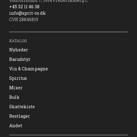
Vodroffslund 7, 1914 Frederiksberg C
+45 32 11 46 38
info@sprit-co.dk
CVR 28846819
KATALOG
Nyheder
Barudstyr
Vin & Champagne
Spiritus
Mixer
Bulk
Skattekiste
Restlager
Andet