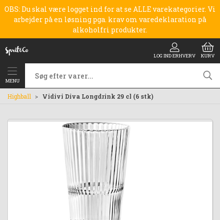
OBS: Du skal være logget ind for at se ALLE varekategorier. Vi
arbejder på en løsning pga. krav om varedeklaration på
alkoholfri produkter.
LOG IND ERHVERV
KURV
MENU
Highball
Vidivi Diva Longdrink 29 cl (6 stk)