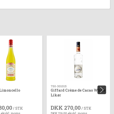
750-301015
Limoncello
Giffard Créme de Cacao White
Likør
80,00
DKK 270,00
/ STK
/ STK
 ekskl. moms
DKK 216,00 ekskl. moms