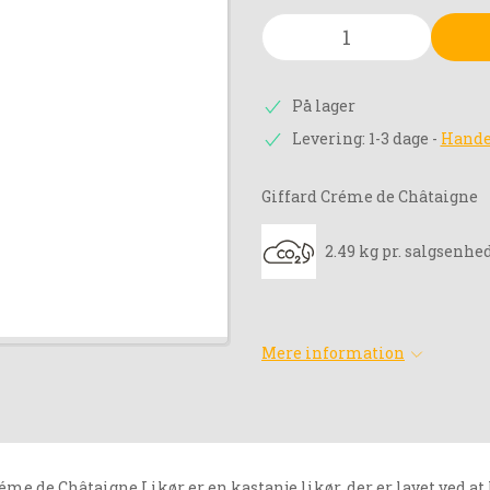
På lager
Levering: 1-3 dage
-
Hande
Giffard Créme de Châtaigne
2.49 kg pr. salgsenhe
Mere information
éme de Châtaigne Likør er en kastanje likør, der er lavet ved 