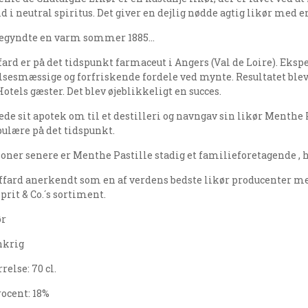
d i neutral spiritus. Det giver en dejlig nødde agtig likør med
begyndte en varm sommer 1885…
fard er på det tidspunkt farmaceut i Angers (Val de Loire). Ek
lsesmæssige og forfriskende fordele ved mynte. Resultatet blev
otels gæster. Det blev øjeblikkeligt en succes.
de sit apotek om til et destilleri og navngav sin likør Menthe 
ulære på det tidspunkt.
oner senere er Menthe Pastille stadig et familieforetagende , hv
iffard anerkendt som en af verdens bedste likør producenter med
Sprit & Co.´s sortiment.
ør
nkrig
relse: 70 cl.
ocent: 18%