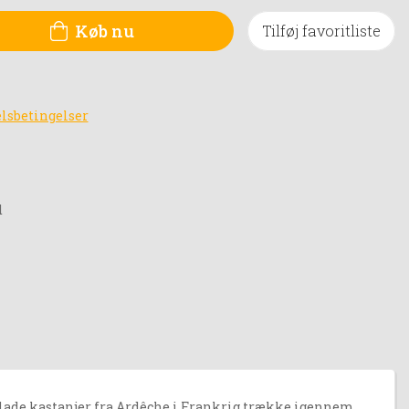
Køb nu
Tilføj favoritliste
lsbetingelser
d
at lade kastanjer fra Ardêche i Frankrig trække igennem