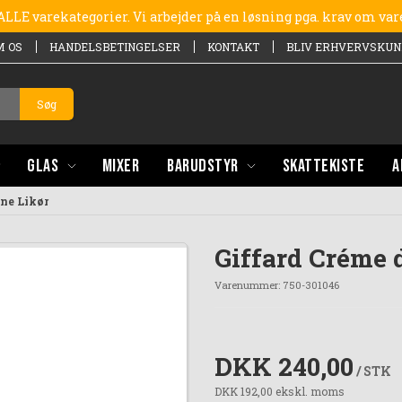
e ALLE varekategorier. Vi arbejder på en løsning pga. krav om va
M OS
HANDELSBETINGELSER
KONTAKT
BLIV ERHVERVSKUN
Søg
GLAS
MIXER
BARUDSTYR
SKATTEKISTE
A
ne Likør
Giffard Créme 
Varenummer:
750-301046
DKK 240,00
/ STK
DKK 192,00 ekskl. moms