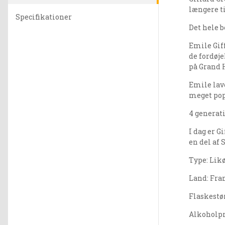
længere ti
Specifikationer
Det hele 
Emile Gif
de fordøje
på Grand H
Emile lave
meget pop
4 generati
I dag er G
en del af 
Type: Lik
Land: Fra
Flaskestør
Alkoholpr