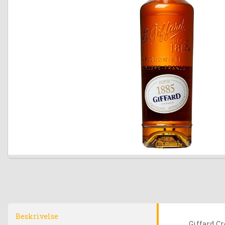
Forstør
Beskrivelse
Giffard Cr