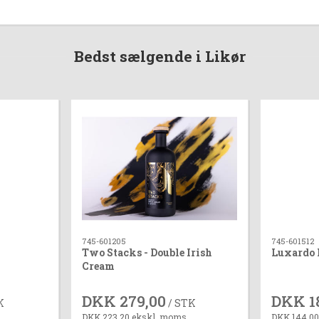
Bedst sælgende i Likør
745-601205
745-601512
Two Stacks - Double Irish
Luxardo 
Cream
DKK 279,00
DKK 1
K
/ STK
DKK 223,20 ekskl. moms
DKK 144,00