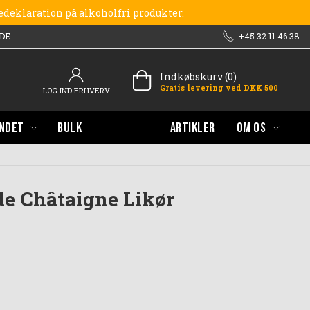
redeklaration på alkoholfri produkter.
DE
+45 32 11 46 38
Indkøbskurv (0)
Gratis levering ved DKK 500
LOG IND ERHVERV
NDET
BULK
ARTIKLER
OM OS
de Châtaigne Likør