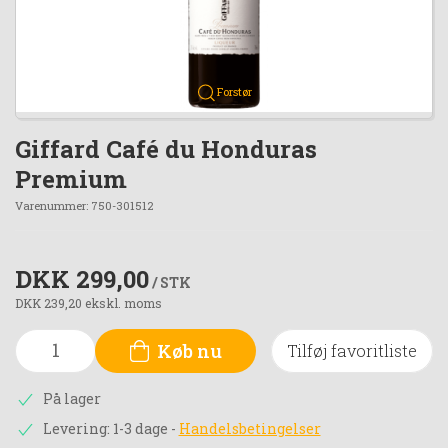
Forstør
Giffard Café du Honduras
Premium
Varenummer:
750-301512
DKK 299,00
/ STK
DKK 239,20 ekskl. moms
Køb nu
Tilføj favoritliste
På lager
Levering: 1-3 dage
-
Handelsbetingelser