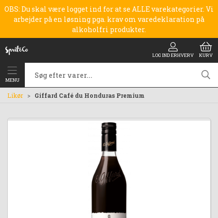
OBS: Du skal være logget ind for at se ALLE varekategorier. Vi
arbejder på en løsning pga. krav om varedeklaration på
alkoholfri produkter.
LOG IND ERHVERV
KURV
MENU
Likør
Giffard Café du Honduras Premium