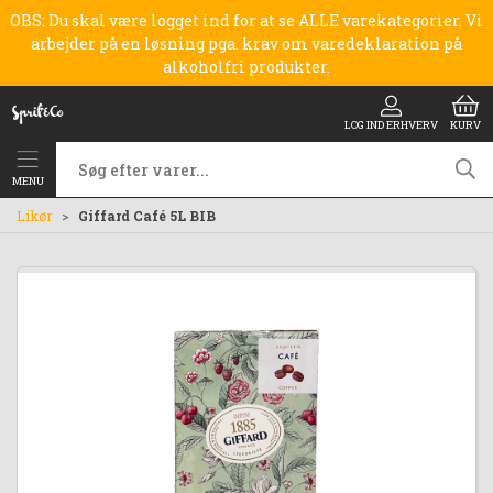
OBS: Du skal være logget ind for at se ALLE varekategorier. Vi
arbejder på en løsning pga. krav om varedeklaration på
alkoholfri produkter.
LOG IND ERHVERV
KURV
MENU
Likør
Giffard Café 5L BIB