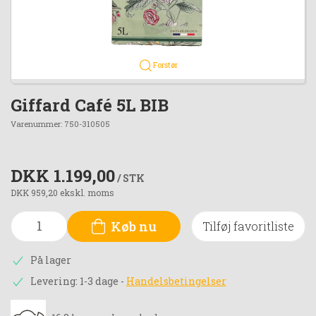
Forstør
Giffard Café 5L BIB
Varenummer:
750-310505
DKK 1.199,00
/ STK
DKK 959,20 ekskl. moms
Køb nu
Tilføj favoritliste
På lager
Levering: 1-3 dage
-
Handelsbetingelser