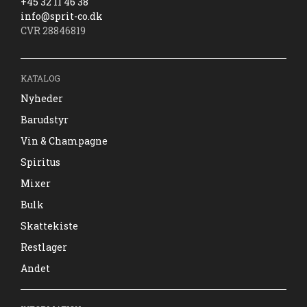
+45 32 11 46 38
info@sprit-co.dk
CVR 28846819
KATALOG
Nyheder
Barudstyr
Vin & Champagne
Spiritus
Mixer
Bulk
Skattekiste
Restlager
Andet