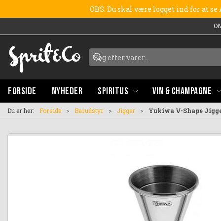
OBS: Du skal være logget ind for at s
O
FORSIDE
NYHEDER
SPIRITUS
VIN & CHAMPAGNE
Du er her:
Forside
Barudstyr
Jigger
Yukiwa V-Shape Jigge