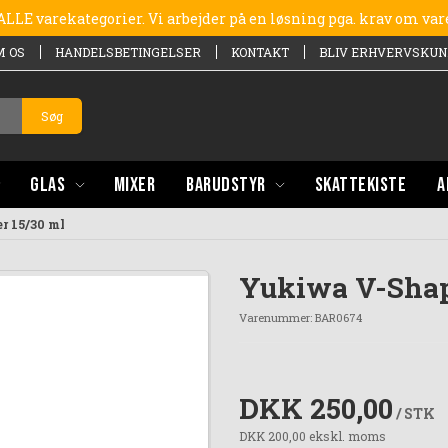
e ALLE varekategorier. Vi arbejder på en løsning pga. krav om va
M OS
HANDELSBETINGELSER
KONTAKT
BLIV ERHVERVSKUN
Søg
GLAS
MIXER
BARUDSTYR
SKATTEKISTE
A
r 15/30 ml
Yukiwa V-Shap
Varenummer:
BAR0674
DKK 250,00
/ STK
DKK 200,00 ekskl. moms