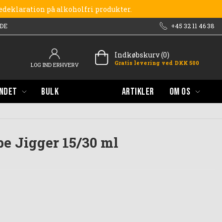
redeklaration på alkoholfri produkter.
DE
+45 32 11 46 38
Indkøbskurv (0)
Gratis levering ved DKK 500
LOG IND ERHVERV
NDET
BULK
ARTIKLER
OM OS
e Jigger 15/30 ml