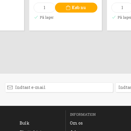
Køb nu
På lager
På lage
INFORMATION
Bulk
Om os