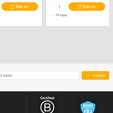
Køb nu
Køb nu
r
På lager
Tilmeld