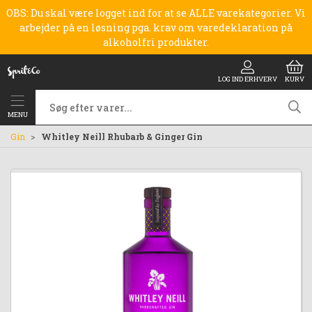
OBS: Du skal være logget ind for at se ALLE varekategorier. Vi
arbejder på en løsning pga. krav om varedeklaration på
alkoholfri produkter.
LOG IND ERHVERV
KURV
MENU
Gin
Whitley Neill Rhubarb & Ginger Gin