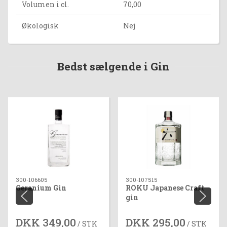
Volumen i cl.
70,00
Økologisk
Nej
Bedst sælgende i Gin
300-106605
300-107515
Geranium Gin
ROKU Japanese Craft
gin
DKK 349,00
DKK 295,00
/ STK
/ STK