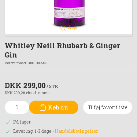
Forstør
Whitley Neill Rhubarb & Ginger
Gin
Varenummer:
300-106506
DKK 299,00
/ STK
DKK 239,20 ekskl. moms
Køb nu
Tilføj favoritliste
På lager
Levering: 1-3 dage
-
Handelsbetingelser