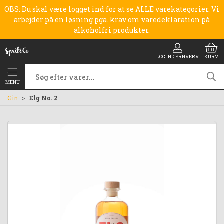
OBS: Du skal være logget ind for at se ALLE varekategorier. Vi
arbejder på en løsning pga. krav om varedeklaration på
alkoholfri produkter.
LOG IND ERHVERV
KURV
MENU
Gin
Elg No. 2