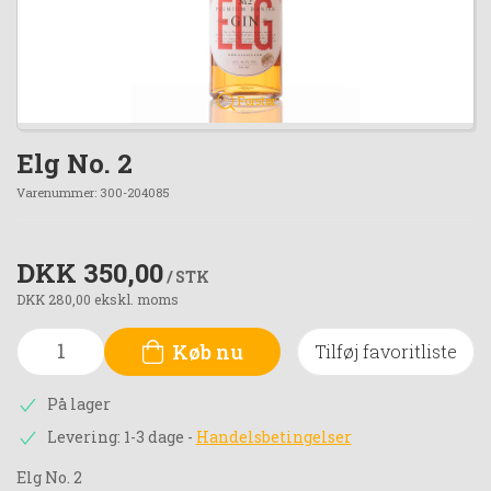
Forstør
Elg No. 2
Varenummer:
300-204085
DKK 350,00
/ STK
DKK 280,00 ekskl. moms
Køb nu
Tilføj favoritliste
På lager
Levering: 1-3 dage
-
Handelsbetingelser
Elg No. 2