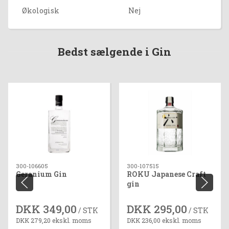
Økologisk
Nej
Bedst sælgende i Gin
300-106605
300-107515
Geranium Gin
ROKU Japanese Craft
gin
DKK 349,00
DKK 295,00
/ STK
/ STK
DKK 279,20 ekskl. moms
DKK 236,00 ekskl. moms