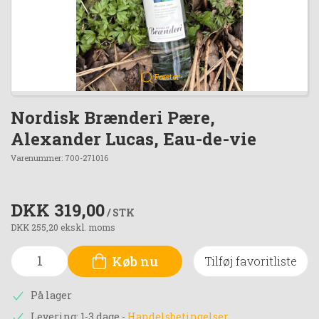
Forstør
Nordisk Brænderi Pære,
Alexander Lucas, Eau-de-vie
Varenummer:
700-271016
DKK 319,00
/ STK
DKK 255,20 ekskl. moms
Køb nu
Tilføj favoritliste
På lager
Levering: 1-3 dage
-
Handelsbetingelser