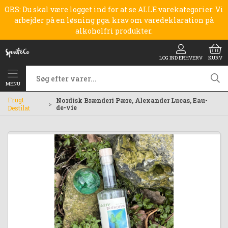
OBS: Du skal være logget ind for at se ALLE varekategorier. Vi
arbejder på en løsning pga. krav om varedeklaration på
alkoholfri produkter.
LOG IND ERHVERV
KURV
MENU
Frugt
Nordisk Brænderi Pære, Alexander Lucas, Eau-
de-vie
Destilat