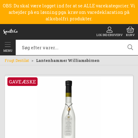
OBS: Du skal være logget ind for at se ALLE varekategorier. Vi
arbejder på en løsning pga. krav om varedeklaration på
alkoholfri produkter.
LOG IND ERHVERV
KURV
MENU
Frugt Destilat
Lantenhammer Williamsbirnen
GAVEÆSKE