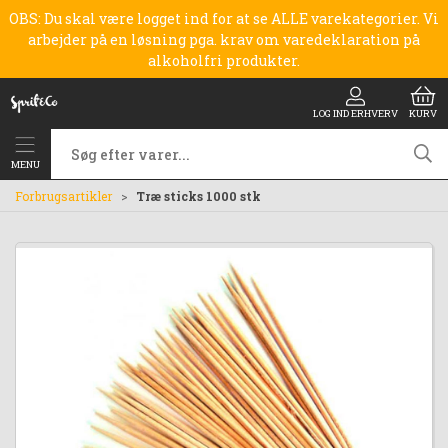
OBS: Du skal være logget ind for at se ALLE varekategorier. Vi
arbejder på en løsning pga. krav om varedeklaration på
alkoholfri produkter.
LOG IND ERHVERV
KURV
MENU
Forbrugsartikler
Træ sticks 1000 stk