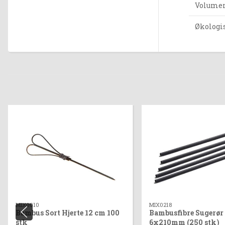
Volumen 
Økologi
MIX0010
MIX0218
Bambus Sort Hjerte 12 cm 100
Bambusfibre Sugerør 
stk
6x210mm (250 stk)