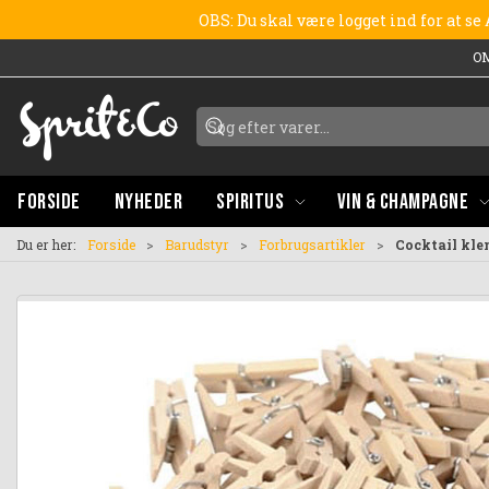
OBS: Du skal være logget ind for at s
O
FORSIDE
NYHEDER
SPIRITUS
VIN & CHAMPAGNE
Du er her:
Forside
Barudstyr
Forbrugsartikler
Cocktail kle