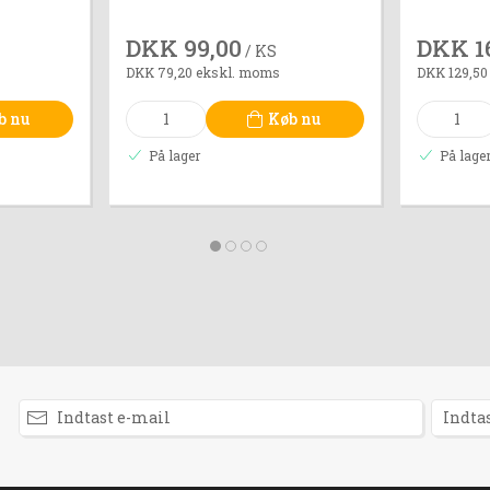
DKK 99,00
DKK 1
/ KS
DKK 79,20 ekskl. moms
DKK 129,50
b nu
Køb nu
På lager
På lage