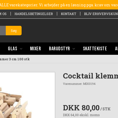
e ALLE varekategorier. Vi arbejder på en løsning pga. krav om va
M OS
HANDELSBETINGELSER
KONTAKT
BLIV ERHVERVSKUN
Søg
GLAS
MIXER
BARUDSTYR
SKATTEKISTE
A
mmer 3 cm 100 stk
Cocktail klemm
Varenummer:
MIX0194
DKK 80,00
/ STK
DKK 64,00 ekskl. moms