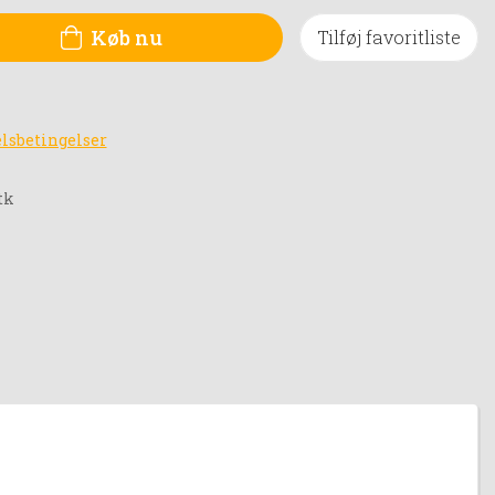
Køb nu
Tilføj favoritliste
lsbetingelser
tk