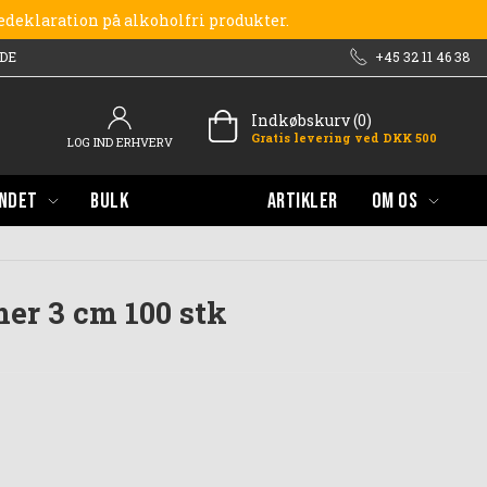
redeklaration på alkoholfri produkter.
DE
+45 32 11 46 38
Indkøbskurv (0)
Gratis levering ved DKK 500
LOG IND ERHVERV
NDET
BULK
ARTIKLER
OM OS
er 3 cm 100 stk