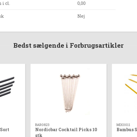
i cl.
0,00
sk
Nej
Bedst sælgende i Forbrugsartikler
BAR0823
MIX0011
Sort
Nordicbar Cocktail Picks 10
Bambus S
stk