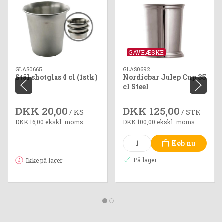
GAVEÆSKE
GLAS0665
GLAS0692
Stål shotglas 4 cl (1stk)
Nordicbar Julep Cup 35
cl Steel
DKK 20,00
DKK 125,00
/ KS
/ STK
DKK 16,00 ekskl. moms
DKK 100,00 ekskl. moms
Køb nu
På lager
Ikke på lager