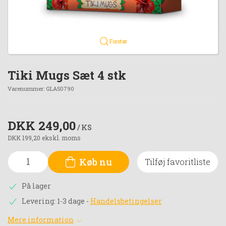
Forstør
Tiki Mugs Sæt 4 stk
Varenummer:
GLAS0790
DKK 249,00
/ KS
DKK 199,20 ekskl. moms
Køb nu
Tilføj favoritliste
På lager
Levering: 1-3 dage
-
Handelsbetingelser
Mere information