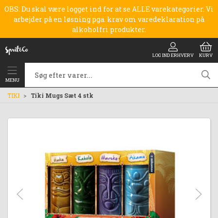
OBS: Du skal være logget ind for at se ALLE varekategorier. Vi
arbejder på en løsning pga. krav om varedeklaration på
alkoholfri produkter.
LOG IND ERHVERV
KURV
MENU
TIKI
Tiki Mugs Sæt 4 stk