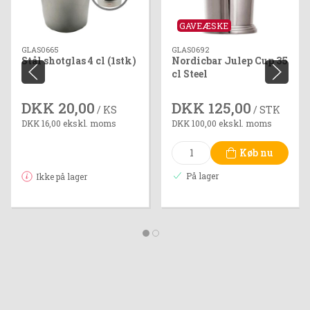
GAVEÆSKE
GLAS0665
GLAS0692
Stål shotglas 4 cl (1stk)
Nordicbar Julep Cup 35
cl Steel
DKK 20,00
DKK 125,00
/ KS
/ STK
DKK 16,00 ekskl. moms
DKK 100,00 ekskl. moms
Køb nu
På lager
Ikke på lager