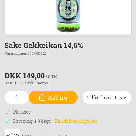
Forstør
Sake Gekkeikan 14,5%
Varenummer:
800-351020
DKK 149,00
/ STK
DKK 119,20 ekskl. moms
Køb nu
Tilføj favoritliste
På lager
Levering: 1-3 dage
-
Handelsbetingelser