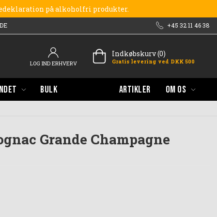
redeklaration på alkoholfri produkter.
DE
+45 32 11 46 38
Indkøbskurv (0)
Gratis levering ved DKK 500
LOG IND ERHVERV
NDET
BULK
ARTIKLER
OM OS
ognac Grande Champagne