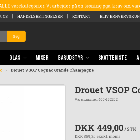
e ALLE varekategorier. Vi arbejder på en løsning pga. krav om va
M OS
HANDELSBETINGELSER
KONTAKT
BLIV ERHVERVSKUN
Søg
GLAS
MIXER
BARUDSTYR
SKATTEKISTE
A
c
Drouet VSOP Cognac Grande Champagne
Drouet VSOP C
Varenummer:
400-152202
DKK 449,00
/ STK
DKK 359,20 ekskl. moms