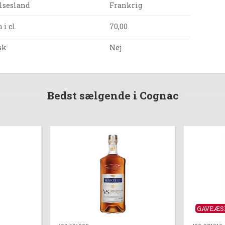
lsesland
Frankrig
i cl.
70,00
sk
Nej
Bedst sælgende i Cognac
GAVEÆS