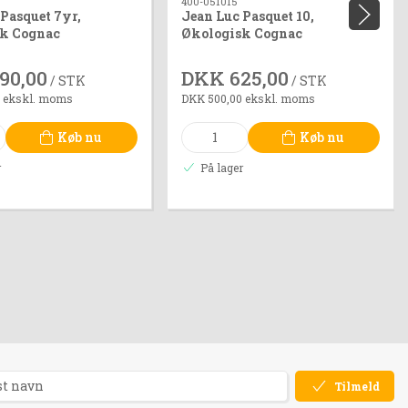
400-051015
Pasquet 7yr,
Jean Luc Pasquet 10,
k Cognac
Økologisk Cognac
90,00
DKK 625,00
/ STK
/ STK
 ekskl. moms
DKK 500,00 ekskl. moms
Køb nu
Køb nu
r
På lager
Tilmeld