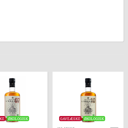
KE
ØKOLOGISK
GAVEÆSKE
ØKOLOGISK