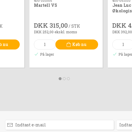
400-101005
400-051010
Martell VS
Jean Luc 
Økologis
DKK 315,00
DKK 4
TK
/ STK
DKK 252,00 ekskl. moms
DKK 392,00
b nu
Køb nu
På lager
På lage