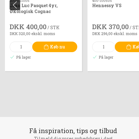
400-051005
400-100505
Jean Luc Pasquet 4yr,
Hennessy VS
Økologisk Cognac
DKK 400,00
DKK 370,00
/ STK
/ S
DKK 320,00 ekskl. moms
DKK 296,00 ekskl. moms
Køb nu
Kø
På lager
På lager
Få inspiration, tips og tilbud
Tilmeld dig vores nyhedsbrev i dag!