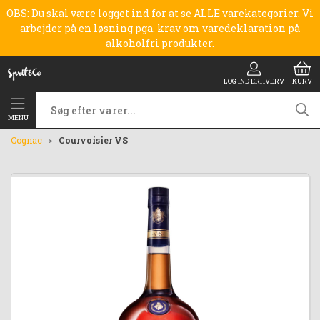
OBS: Du skal være logget ind for at se ALLE varekategorier. Vi
arbejder på en løsning pga. krav om varedeklaration på
alkoholfri produkter.
LOG IND ERHVERV
KURV
MENU
Cognac
Courvoisier VS