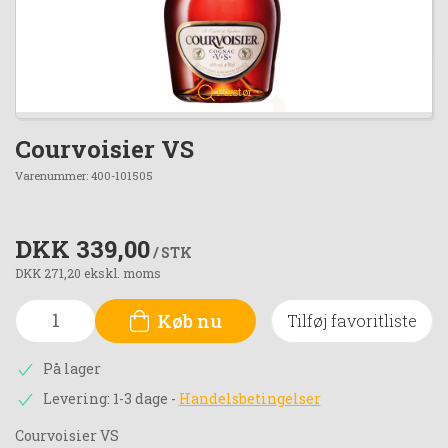
Forstør
Courvoisier VS
Varenummer:
400-101505
DKK 339,00
/ STK
DKK 271,20 ekskl. moms
Køb nu
Tilføj favoritliste
På lager
Levering: 1-3 dage
-
Handelsbetingelser
Courvoisier VS