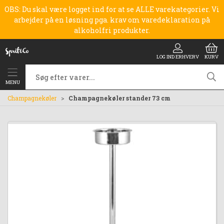
OBS: Du skal være logget ind for at se ALLE varekategorier. Vi
arbejder på en løsning pga. krav om varedeklaration på
alkoholfri produkter.
LOG IND ERHVERV
KURV
MENU
Champagnekøler
Champagnekøler stander 73 cm