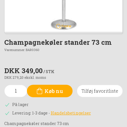
Forstør
Champagnekøler stander 73 cm
Varenummer:
BAR0360
DKK 349,00
/ STK
DKK 279,20 ekskl. moms
Køb nu
Tilføj favoritliste
På lager
Levering: 1-3 dage
-
Handelsbetingelser
Champagnekøler stander 73 cm