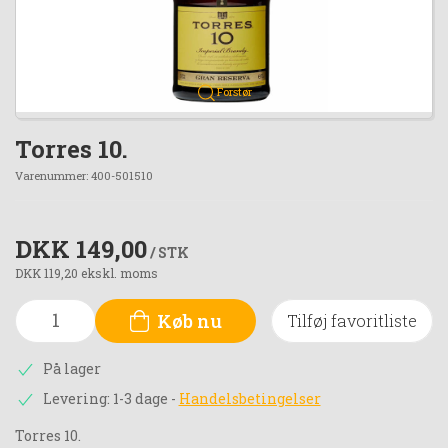
Forstør
Torres 10.
Varenummer:
400-501510
DKK 149,00
/ STK
DKK 119,20 ekskl. moms
Køb nu
Tilføj favoritliste
På lager
Levering: 1-3 dage
-
Handelsbetingelser
Torres 10.