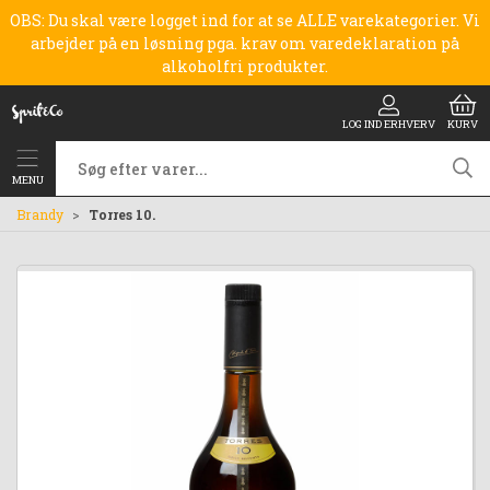
OBS: Du skal være logget ind for at se ALLE varekategorier. Vi
arbejder på en løsning pga. krav om varedeklaration på
alkoholfri produkter.
LOG IND ERHVERV
KURV
MENU
Brandy
Torres 10.