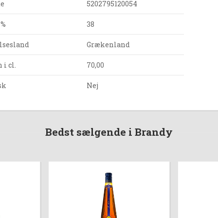
de
5202795120054
 %
38
lsesland
Grækenland
i cl.
70,00
sk
Nej
Bedst sælgende i Brandy