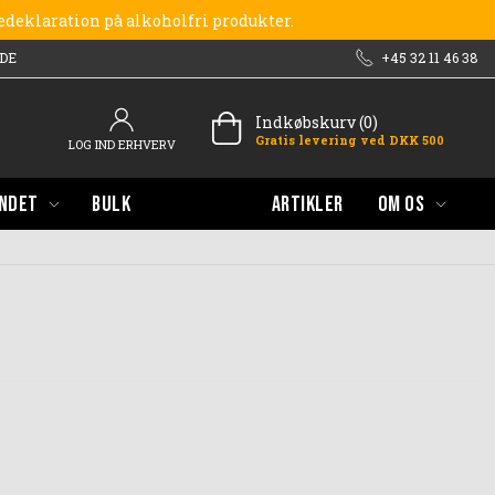
redeklaration på alkoholfri produkter.
DE
+45 32 11 46 38
Indkøbskurv (0)
Gratis levering ved DKK 500
LOG IND ERHVERV
NDET
BULK
ARTIKLER
OM OS