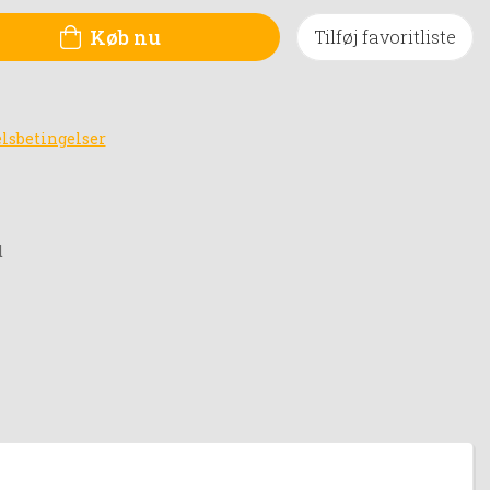
Køb nu
Tilføj favoritliste
lsbetingelser
d