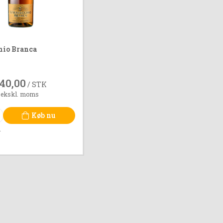
hio Branca
40,00
/ STK
 ekskl. moms
Køb nu
r