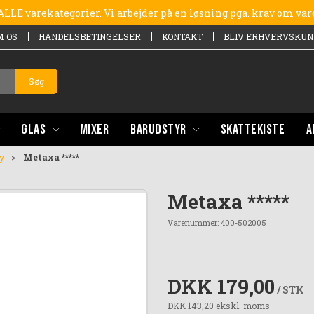
e ALLE varekategorier. Vi arbejder på en løsning pga. krav om va
M OS
HANDELSBETINGELSER
KONTAKT
BLIV ERHVERVSKUN
Søg
GLAS
MIXER
BARUDSTYR
SKATTEKISTE
A
y
Metaxa *****
Metaxa *****
Varenummer:
400-502005
DKK 179,00
/ STK
DKK 143,20 ekskl. moms