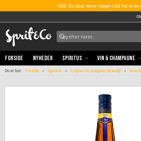
OBS: Du skal være logget ind for at s
O
FORSIDE
NYHEDER
SPIRITUS
VIN & CHAMPAGNE
Du er her:
Forside
Spiritus
Cognac/Armagnac/Brandy
Brand