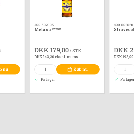
400-502005
400-502520
Metaxa *****
Stravecc
DKK 179,00
DKK 2
K
/ STK
DKK 143,20 ekskl. moms
DKK 192,00
b nu
Køb nu
På lager
På lage