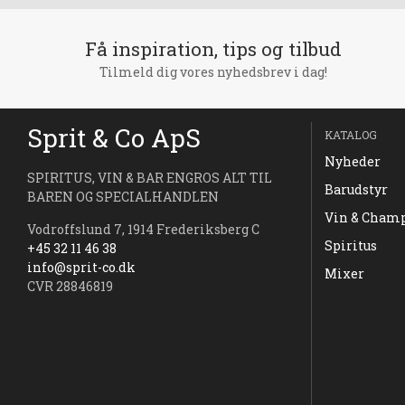
Få inspiration, tips og tilbud
Tilmeld dig vores nyhedsbrev i dag!
Sprit & Co ApS
KATALOG
Nyheder
SPIRITUS, VIN & BAR ENGROS ALT TIL
Barudstyr
BAREN OG SPECIALHANDLEN
Vin & Cham
Vodroffslund 7, 1914 Frederiksberg C
Spiritus
+45 32 11 46 38
info@sprit-co.dk
Mixer
CVR 28846819