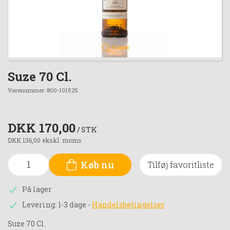
Forstør
Suze 70 Cl.
Varenummer:
800-101525
DKK 170,00
/ STK
DKK 136,00 ekskl. moms
Køb nu
Tilføj favoritliste
På lager
Levering: 1-3 dage
-
Handelsbetingelser
Suze 70 Cl.