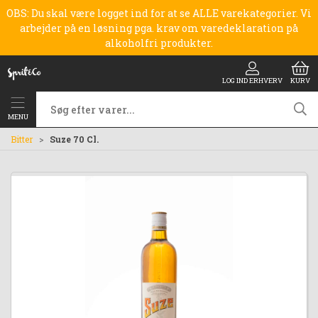
OBS: Du skal være logget ind for at se ALLE varekategorier. Vi
arbejder på en løsning pga. krav om varedeklaration på
alkoholfri produkter.
LOG IND ERHVERV
KURV
MENU
Bitter
Suze 70 Cl.