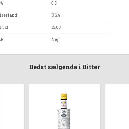
 %
0.5
lsesland
USA
i cl.
15,00
sk
Nej
Bedst sælgende i Bitter