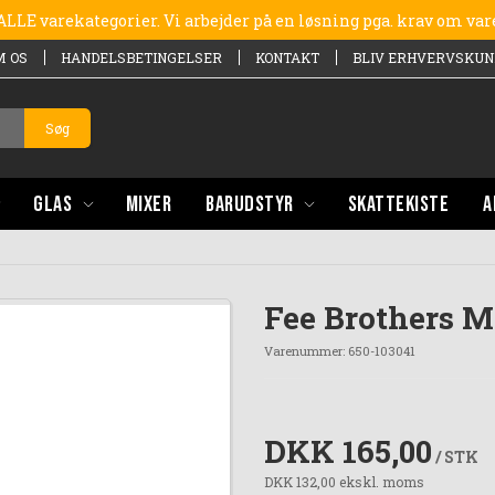
e ALLE varekategorier. Vi arbejder på en løsning pga. krav om va
M OS
HANDELSBETINGELSER
KONTAKT
BLIV ERHVERVSKUN
Søg
GLAS
MIXER
BARUDSTYR
SKATTEKISTE
A
Fee Brothers Mo
Varenummer:
650-103041
DKK 165,00
/ STK
DKK 132,00 ekskl. moms