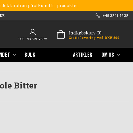
redeklaration på alkoholfri produkter.
DE
+45 32 11 46 38
Indkøbskurv (0)
Gratis levering ved DKK 500
LOG IND ERHVERV
NDET
BULK
ARTIKLER
OM OS
le Bitter