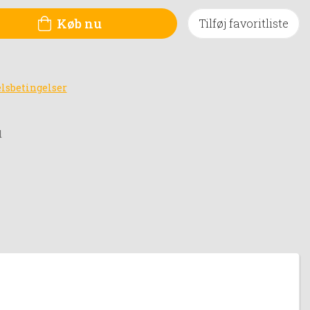
Køb nu
Tilføj favoritliste
lsbetingelser
d