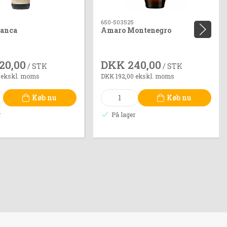
650-503525
ranca
Amaro Montenegro
20,00
DKK 240,00
/ STK
/ STK
 ekskl. moms
DKK 192,00 ekskl. moms
Køb nu
Køb nu
r
På lager