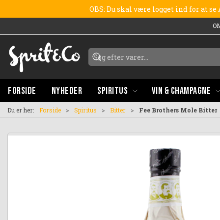
OBS: Du skal være logget ind for at s
O
FORSIDE
NYHEDER
SPIRITUS
VIN & CHAMPAGNE
Du er her:
Forside
Spiritus
Bitter
Fee Brothers Mole Bitter