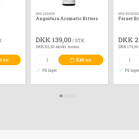
650-101005
650-503005
Angostura Aromatic Bitters
Fernet B
DKK 139,00
DKK 2
K
/ STK
DKK 111,20 ekskl. moms
DKK 176,00
b nu
Køb nu
På lager
På lage