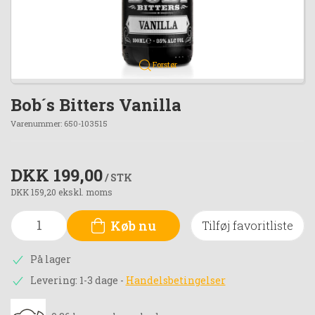
Forstør
Bob´s Bitters Vanilla
Varenummer:
650-103515
DKK 199,00
/ STK
DKK 159,20 ekskl. moms
Køb nu
Tilføj favoritliste
På lager
Levering: 1-3 dage
-
Handelsbetingelser