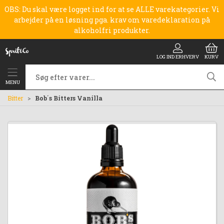
OBS: Du skal være logget ind for at se ALLE varekategorier. Vi
arbejder på en løsning pga. krav om varedeklaration på
alkoholfri produkter.
LOG IND ERHVERV
KURV
MENU
Bitter
Bob´s Bitters Vanilla