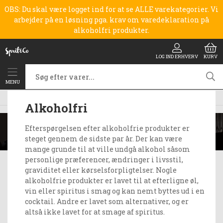
OBS: Du skal være logget ind for at se ALLE varekategorier. Vi
arbejder på en løsning pga. krav om varedeklaration på
alkoholfri produkter.
LOG IND ERHVERV
KURV
MENU
Forside
Alkoholfri
Alkoholfri
Efterspørgelsen efter alkoholfrie produkter er
steget gennem de sidste par år. Der kan være
mange grunde til at ville undgå alkohol såsom
personlige præferencer, ændringer i livsstil,
graviditet eller kørselsforpligtelser. Nogle
alkoholfrie produkter er lavet til at efterligne øl,
vin eller spiritus i smag og kan nemt byttes ud i en
cocktail. Andre er lavet som alternativer, og er
altså ikke lavet for at smage af spiritus.