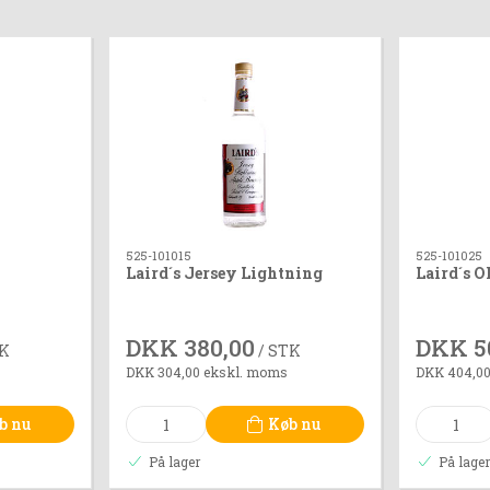
525-101015
525-101025
Laird´s Jersey Lightning
Laird´s 
DKK 380,00
DKK 5
TK
/ STK
DKK 304,00 ekskl. moms
DKK 404,0
b nu
Køb nu
På lager
På lage