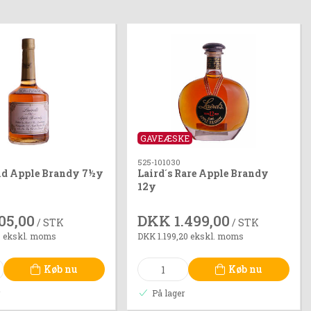
GAVEÆSKE
525-101030
Old Apple Brandy 7½y
Laird´s Rare Apple Brandy
12y
05,00
DKK 1.499,00
/ STK
/ STK
0 ekskl. moms
DKK 1.199,20 ekskl. moms
Køb nu
Køb nu
r
På lager