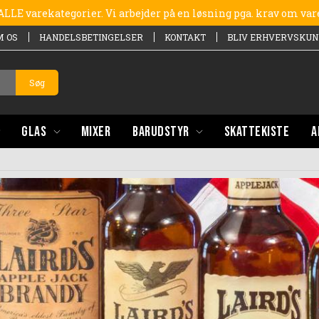
e ALLE varekategorier. Vi arbejder på en løsning pga. krav om va
M OS
HANDELSBETINGELSER
KONTAKT
BLIV ERHVERVSKUN
Søg
GLAS
MIXER
BARUDSTYR
SKATTEKISTE
A