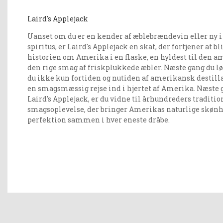
Laird's Applejack
Uanset om du er en kender af æblebrændevin eller ny i
spiritus, er Laird's Applejack en skat, der fortjener at bl
historien om Amerika i en flaske, en hyldest til den 
den rige smag af friskplukkede æbler. Næste gang du løft
du ikke kun fortiden og nutiden af amerikansk destilla
en smagsmæssig rejse ind i hjertet af Amerika. Næste g
Laird's Applejack, er du vidne til århundreders traditio
smagsoplevelse, der bringer Amerikas naturlige skønh
perfektion sammen i hver eneste dråbe.