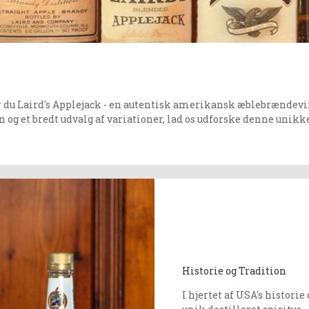
r du Laird's Applejack - en autentisk amerikansk æblebrændevin 
n og et bredt udvalg af variationer, lad os udforske denne uni
Historie og Tradition
I hjertet af USA's historie