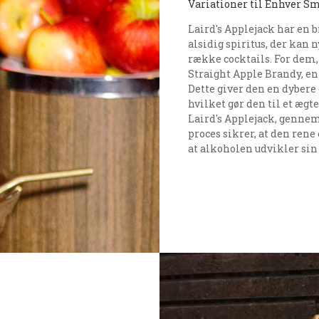
Variationer til Enhver S
Laird's Applejack har en b
alsidig spiritus, der kan 
række cocktails. For dem,
Straight Apple Brandy, e
Dette giver den en dybere
hvilket gør den til et ægt
Laird's Applejack, gennem
proces sikrer, at den ren
at alkoholen udvikler sin