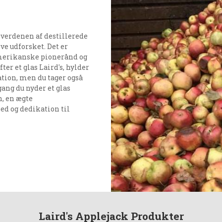
 verdenen af destillerede
ive udforsket. Det er
amerikanske pionerånd og
er et glas Laird's, hylder
tion, men du tager også
ang du nyder et glas
n, en ægte
ed og dedikation til
Laird's Applejack Produkter