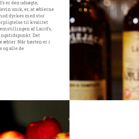
's er den udsøgte,
vin unik, er, at æblerne
rimod dyrkes med stor
pligtelse til kvalitet
emstillingen af Laird's,
ingstidspunkt. Det
e æbler. Når høsten er i
 og alle de