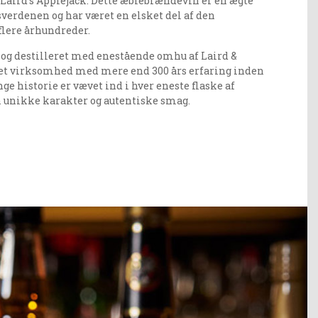
- Laird's Applejack. Dette æblebrændevin er en ægte
sverdenen og har været en elsket del af den
flere århundreder.
t og destilleret med enestående omhu af Laird &
et virksomhed med mere end 300 års erfaring inden
nge historie er vævet ind i hver eneste flaske af
n unikke karakter og autentiske smag.