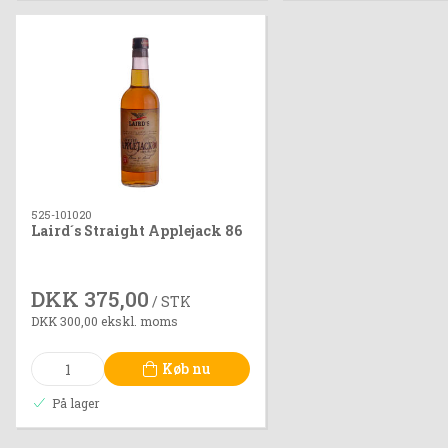
525-101020
Laird´s Straight Applejack 86
DKK 375,00
/ STK
DKK 300,00 ekskl. moms
Køb nu
På lager