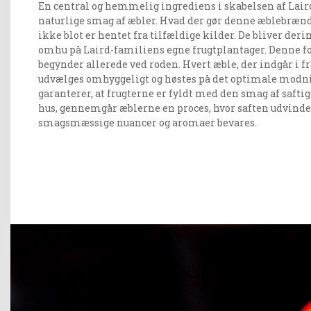
En central og hemmelig ingrediens i skabelsen af Laird
naturlige smag af æbler. Hvad der gør denne æblebrænde
ikke blot er hentet fra tilfældige kilder. De bliver de
omhu på Laird-familiens egne frugtplantager. Denne for
begynder allerede ved roden. Hvert æble, der indgår i fr
udvælges omhyggeligt og høstes på det optimale modn
garanterer, at frugterne er fyldt med den smag af saftig
hus, gennemgår æblerne en proces, hvor saften udvindes
smagsmæssige nuancer og aromaer bevares.