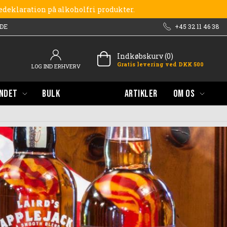
redeklaration på alkoholfri produkter.
DE
+45 32 11 46 38
Indkøbskurv (0)
Gratis levering ved DKK 500
LOG IND ERHVERV
NDET
BULK
ARTIKLER
OM OS