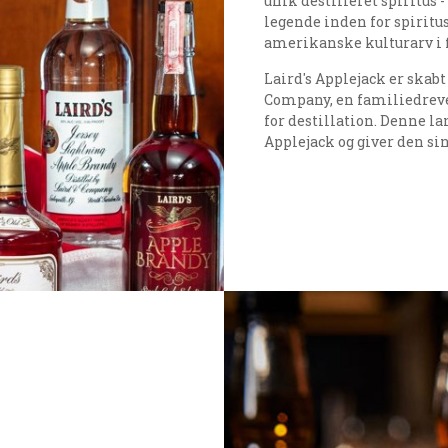
unik destilleret spiritus 
legende inden for spiritu
amerikanske kulturarv i 
Laird's Applejack er skab
Company, en familiedrev
for destillation. Denne la
Applejack og giver den si