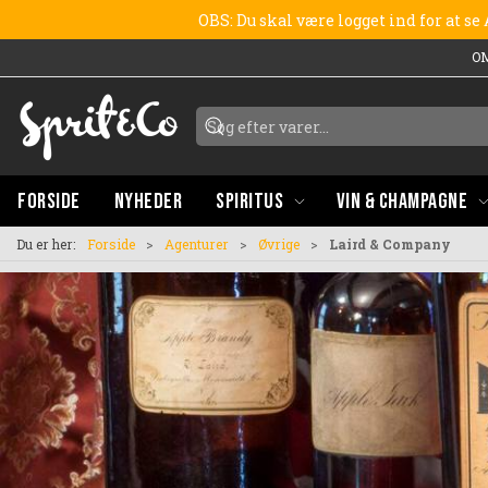
OBS: Du skal være logget ind for at s
O
FORSIDE
NYHEDER
SPIRITUS
VIN & CHAMPAGNE
Du er her:
Forside
Agenturer
Øvrige
Laird & Company