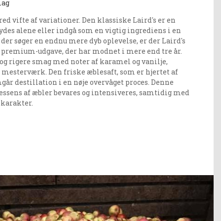
mag
red vifte af variationer. Den klassiske Laird's er en
nydes alene eller indgå som en vigtig ingrediens i en
 der søger en endnu mere dyb oplevelse, er der Laird's
n premium-udgave, der har modnet i mere end tre år.
 og rigere smag med noter af karamel og vanilje,
e mesterværk. Den friske æblesaft, som er hjertet af
går destillation i en nøje overvåget proces. Denne
e essens af æbler bevares og intensiveres, samtidig med
 karakter.